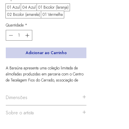
01 Azul
04 Azul
01 Bicolor (laranja)
02 Bicolor (amarela)
01 Vermelha
Quantidade
*
Adicionar ao Carrinho
A Baraúna apresenta uma coleção limitada de
almofadas produzidas em parceria com o Centro
de Tecelagem Fios do Cerrado, associação de
tecedeiras do triangulo mineiro. A origem do Fios
do Cerrado não tem um marco oficial, mas um
Dimensões
encontro: o contato entre o saber popular de
fiandeiras locais e a visão estética do artista têxtil
L 50 x A 50 cm
Edmar José de Almeida, parceiro da Baraúna ao
Sobre o artista
longo desde os primeiros anos de sua história.
Cada almofada é uma peça única, com suas
A origem do Fios do Cerrado não tem um marco
singularidades e Repassos próprios. Para esta