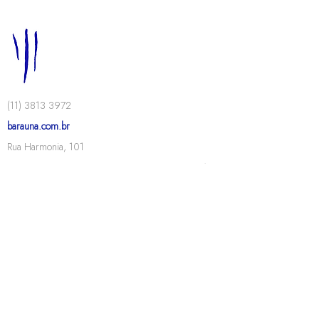
(11) 3813 3972
barauna.com.br
Rua Harmonia, 101
55.969.828/0001-44
Marcenaria Baraúna Ltda.
Conheça nossos projetos de
mobiliário sob medida
.
Termos de serviço
Política de privacidade
Política de trocas e devoluções