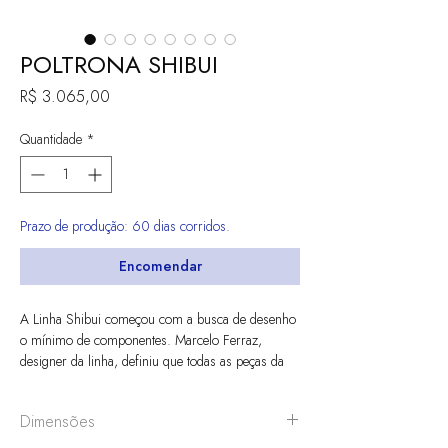
POLTRONA SHIBUI
Preço
R$ 3.065,00
Quantidade
*
Prazo de produção: 60 dias corridos.
Encomendar
A Linha Shibui começou com a busca de desenho
o mínimo de componentes. Marcelo Ferraz,
designer da linha, definiu que todas as peças da
estrutura partiriam de um mesmo perfil 2 x 4 cm,
travadas por dois planos de assento e encosto
Dimensões
também iguais. A partir dessas premissas, surgiu
a Cadeira Shibui. O nome origina do conceito